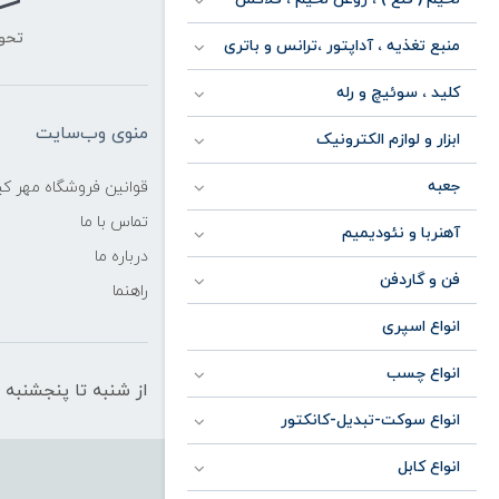
تحو
منبع تغذیه ، آداپتور ،ترانس و باتری
کلید ، سوئیچ و رله
منوی وب‌سایت
ابزار و لوازم الکترونیک
جعبه
قوانین فروشگاه مهر ک
تماس با ما
آهنربا و نئودیمیم
درباره ما
فن و گاردفن
راهنما
انواع اسپری
انواع چسب
از شنبه تا پنجشنبه از ساعت 10 الی 19 
انواع سوکت-تبدیل-کانکتور
انواع کابل