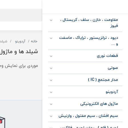
مقاومت ، خازن ، سلف ، کریستال ،
فیوز
دیود ، ترانزیستور ، ترایاک ، ماسفت
خانه
آردوینو
شیلد 
و ...
شیلد ها و ماژول
قطعات نوری
موردی برای نمایش وجو
صوتی
مدار مجتمع ( IC )
آردوینو
ماژول های الکترونیکی
سیم افشان ، سیم مفتول ، وارنیش
لحیم ( قلع ) ، روغن لحیم ، فلاکس