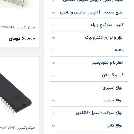
منبع تغذیه ، آداپتور ،ترانس و باتری
کلید ، سوئیچ و رله
میکروکنترلر ATTINY2313V-10PU
ابزار و لوازم الکترونیک
60,000 تومان
جعبه
آهنربا و نئودیمیم
فن و گاردفن
انواع اسپری
انواع چسب
انواع سوکت-تبدیل-کانکتور
انواع کابل
میکروکنترلر PCF80c31BH-3