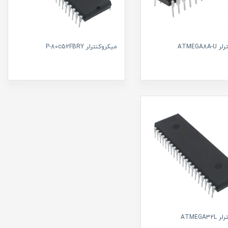
ATMEGA8
میکروکنترلر P-80c52FBRY
ATMEGA3