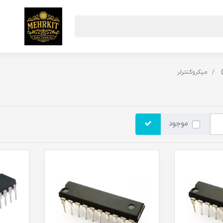
میکروکنترلر
موجود