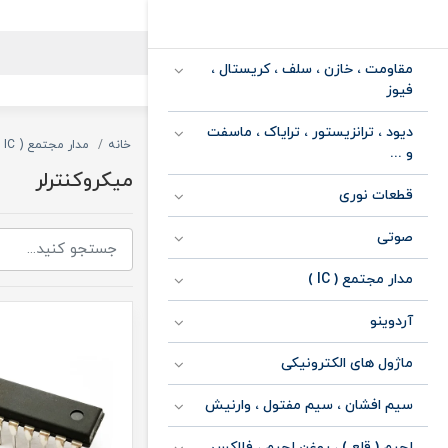
مقاومت ، خازن ، سلف ، کریستال ،
فیوز
دیود ، ترانزیستور ، ترایاک ، ماسفت
خانه
مدار مجتمع ( IC )
و ...
میکروکنترلر
قطعات نوری
صوتی
مدار مجتمع ( IC )
آردوینو
ماژول های الکترونیکی
سیم افشان ، سیم مفتول ، وارنیش
لحیم ( قلع ) ، روغن لحیم ، فلاکس