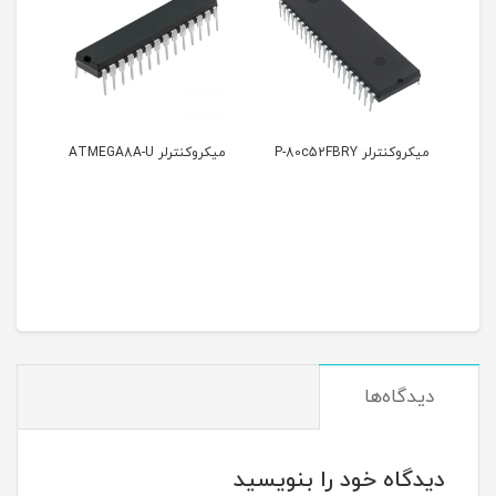
میکروکنترلر ATMEGA8A-U
میکروکنترلر
ATTINY2313V-10PU
60,000
تومان
دیدگاه‌ها
دیدگاه خود را بنویسید