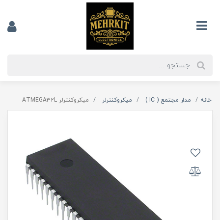
خانه
مدار مجتمع ( IC )
میکروکنترلر
میکروکنترلر ATMEGA32L