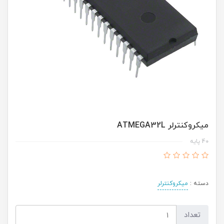
میکروکنترلر ATMEGA32L
40 پایه
دسته :
میکروکنترلر
تعداد