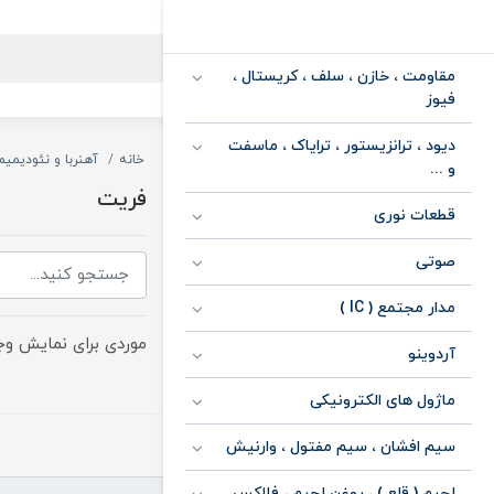
مقاومت ، خازن ، سلف ، کریستال ،
فیوز
دیود ، ترانزیستور ، ترایاک ، ماسفت
خانه
آهنربا و نئودیمیم
و ...
فریت
قطعات نوری
صوتی
مدار مجتمع ( IC )
موردی برای نمایش وجو
آردوینو
ماژول های الکترونیکی
سیم افشان ، سیم مفتول ، وارنیش
لحیم ( قلع ) ، روغن لحیم ، فلاکس