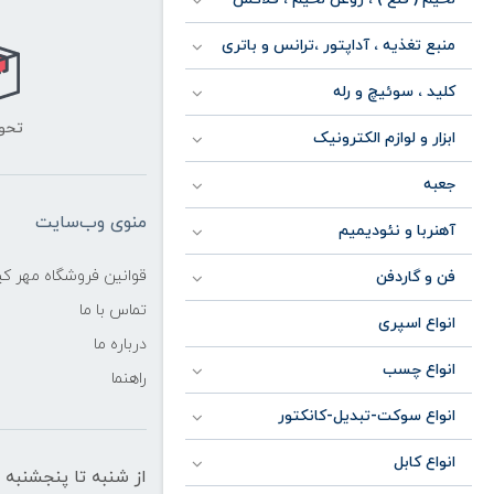
منبع تغذیه ، آداپتور ،ترانس و باتری
کلید ، سوئیچ و رله
تحو
ابزار و لوازم الکترونیک
جعبه
منوی وب‌سایت
آهنربا و نئودیمیم
قوانین فروشگاه مهر ک
فن و گاردفن
تماس با ما
انواع اسپری
درباره ما
انواع چسب
راهنما
انواع سوکت-تبدیل-کانکتور
انواع کابل
از شنبه تا پنجشنبه از ساعت 10 الی 19 