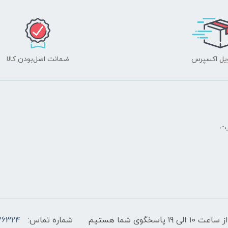
یل اکسپرس
ضمانت اصل‌بودن کالا
یت
پاسخگوی شما هستیم
شماره تماس:
36324