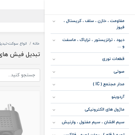
مقاومت ، خازن ، سلف ، کریستال ،
فیوز
دیود ، ترانزیستور ، ترایاک ، ماسفت
خانه
انواع سوکت-تبدیل
و ...
تبدیل فیش های 
قطعات نوری
صوتی
مدار مجتمع ( IC )
آردوینو
ماژول های الکترونیکی
سیم افشان ، سیم مفتول ، وارنیش
لحیم ( قلع ) ، روغن لحیم ، فلاکس