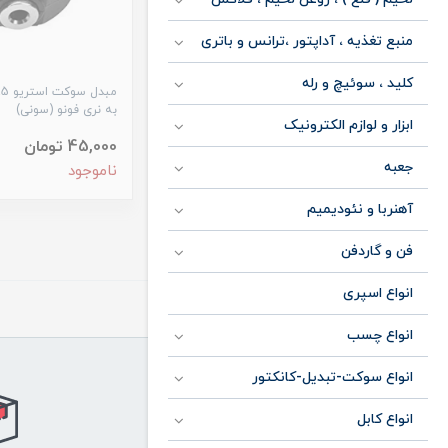
منبع تغذیه ، آداپتور ،ترانس و باتری
کلید ، سوئیچ و رله
به نری فونو (سونی)
ابزار و لوازم الکترونیک
45,000 تومان
جعبه
ناموجود
آهنربا و نئودیمیم
فن و گاردفن
انواع اسپری
انواع چسب
انواع سوکت-تبدیل-کانکتور
انواع کابل