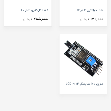
LCD کاراکتری 2 در 16
LCD کاراکتری 4 در 20
130,000 تومان
285,000 تومان
ماژول i2c نمایشگر LCD 2004