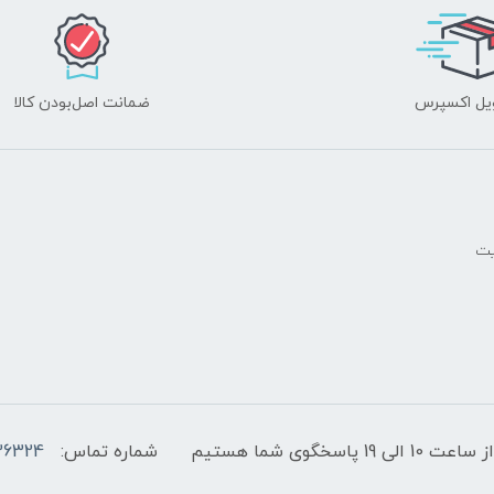
یل اکسپرس
ضمانت اصل‌بودن کالا
یت
پاسخگوی شما هستیم
شماره تماس:
36324