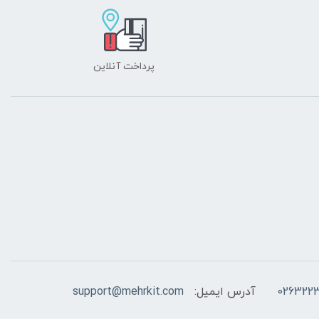
پرداخت آنلاین
026322
آدرس ایمیل:
support@mehrkit.com