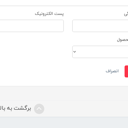
گی
پست الکترونیک
محصول
انصراف
برگشت به بالا