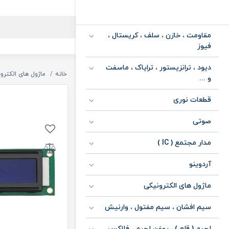
مقاومت ، خازن ، سلف ، کریستال ،
فیوز
دیود ، ترانزیستور ، ترایاک ، ماسفت
خانه
ماژول های الکترو
و ...
قطعات نوری
صوتی
مدار مجتمع ( IC )
آردوینو
ماژول های الکترونیکی
سیم افشان ، سیم مفتول ، وارنیش
لحیم ( قلع ) ، روغن لحیم ، فلاکس