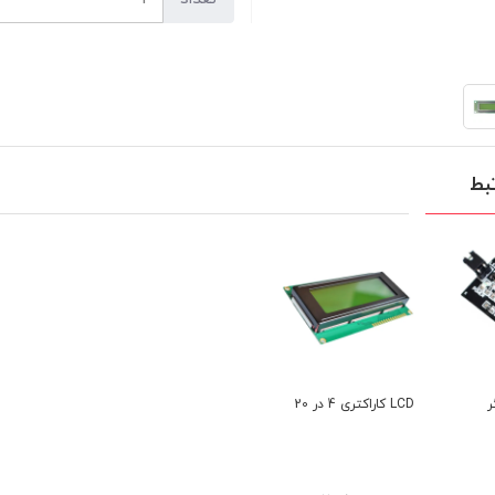
بط
گر
LCD کاراکتری 4 در 20