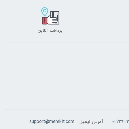
پرداخت آنلاین
026322
آدرس ایمیل:
support@mehrkit.com