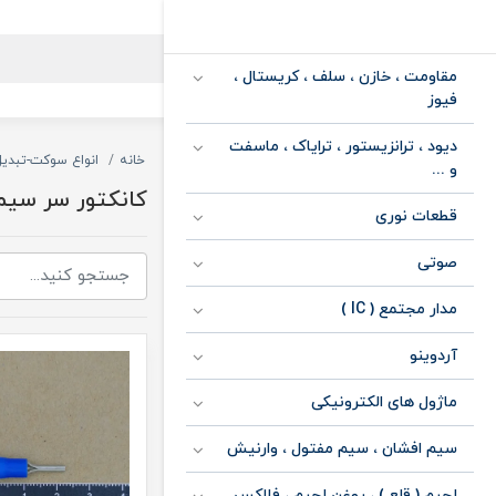
مقاومت ، خازن ، سلف ، کریستال ،
فیوز
دیود ، ترانزیستور ، ترایاک ، ماسفت
خانه
انواع سوکت-تبدیل
و ...
کانکتور سر سیم 
قطعات نوری
صوتی
مدار مجتمع ( IC )
آردوینو
ماژول های الکترونیکی
سیم افشان ، سیم مفتول ، وارنیش
لحیم ( قلع ) ، روغن لحیم ، فلاکس