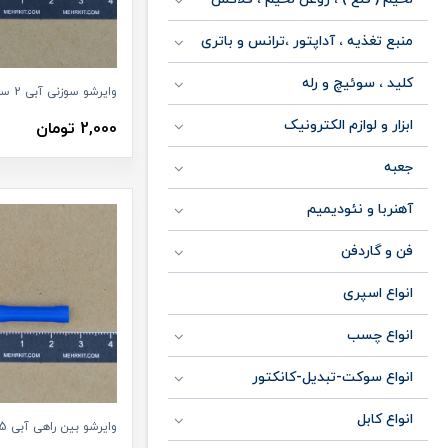
منبع تغذیه ، آداپتور ،ترانس و باتری
کلید ، سوئیچ و رله
وایرشو سوزنی آبی 2 سانتی
ابزار و لوازم الکترونیک
2,000 تومان
جعبه
آهنربا و نئودیمیم
فن و گاردفن
انواع اسپری
انواع چسب
انواع سوکت-تبدیل-کانکتور
انواع کابل
وایرشو بین راهی آبی 2.5 سانتی متری