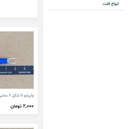
انواع فلت
وایرشو U شکل 2 سانتی متری آبی
2,000 تومان