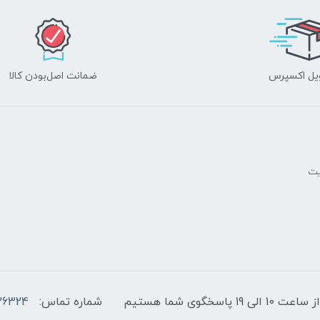
یل اکسپرس
ضمانت اصل‌بودن کالا
یت
پاسخگوی شما هستیم
شماره تماس:
36324