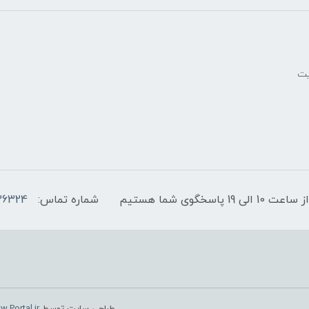
یت
پاسخگوی شما هستیم
شماره تماس:
36324
طراحی سایت توسط
.Portal.ir