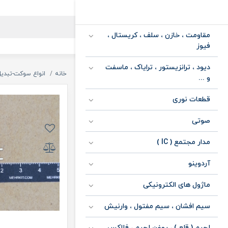
مقاومت ، خازن ، سلف ، کریستال ،
فیوز
دیود ، ترانزیستور ، ترایاک ، ماسفت
خانه
انواع سوکت-تبدیل
و ...
قطعات نوری
صوتی
مدار مجتمع ( IC )
آردوینو
ماژول های الکترونیکی
سیم افشان ، سیم مفتول ، وارنیش
لحیم ( قلع ) ، روغن لحیم ، فلاکس