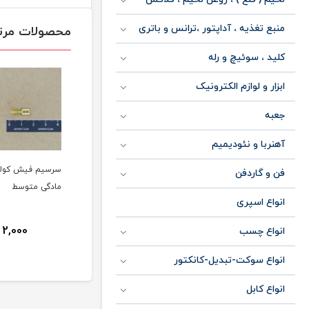
منبع تغذیه ، آداپتور ،ترانس و باتری
محصولات مرت
کلید ، سوئیچ و رله
ابزار و لوازم الکترونیک
جعبه
آهنربا و نئودیمیم
سرسیم فیش کولری
سرسیم فیش کولری
سرسیم فیش ک
فن و گاردفن
مادگی بزرگ
مادگی متوسط
مادگی کوچک
انواع اسپری
000
2,000
2,500
انواع چسب
ان
تومان
تومان
انواع سوکت-تبدیل-کانکتور
انواع کابل