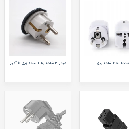
مبدل 3 شاخه به 2 شاخه برق 10 آمپر