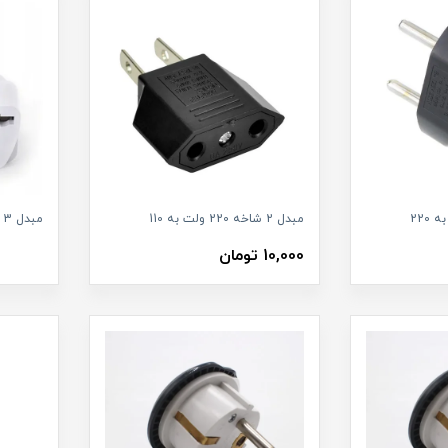
مبدل 2 شاخه 220 ولت به 110
مبدل 3 شاخه به 2 شاخه برق
10,000 تومان