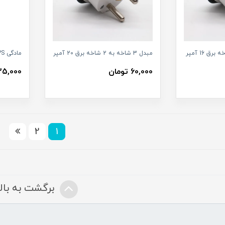
مبدل 3 شاخه به 2 شاخه برق 20 آمپر
مادگی UPS سر کابلی
60,000 تومان
335,000 تو
2
1
برگشت به بالا