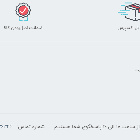
یل اکسپرس
ضمانت اصل‌بودن کالا
یت
پاسخگوی شما هستیم
شماره تماس:
36324