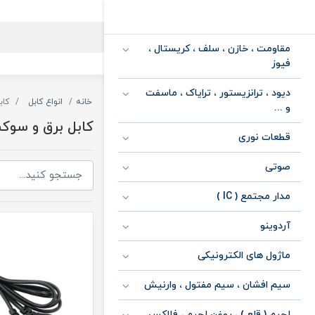
مقاومت ، خازن ، سلف ، کریستال ،
فیوز
دیود ، ترانزیستور ، ترایاک ، ماسفت
خانه
انواع کابل
کاب
و ...
کابل برق و سوک
قطعات نوری
صوتی
مدار مجتمع ( IC )
آردوینو
ماژول های الکترونیکی
سیم افشان ، سیم مفتول ، وارنیش
لحیم ( قلع ) ، روغن لحیم ، فلاکس