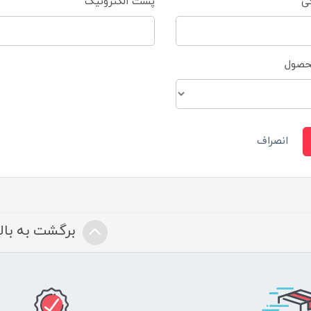
گی
پست الکترونیک
محصول
انصراف
برگشت به بالا