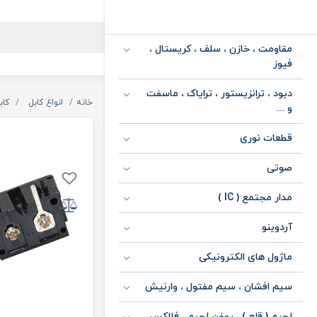
مقاومت ، خازن ، سلف ، کریستال ،
فیوز
دیود ، ترانزیستور ، ترایاک ، ماسفت
خانه
انواع کابل
کاب
و ...
قطعات نوری
صوتی
مدار مجتمع ( IC )
آردوینو
ماژول های الکترونیکی
سیم افشان ، سیم مفتول ، وارنیش
لحیم ( قلع ) ، روغن لحیم ، فلاکس