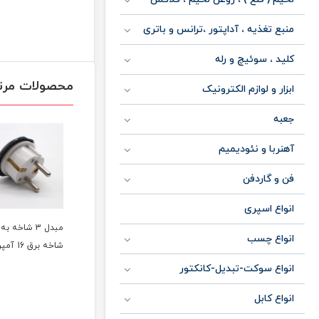
منبع تغذیه ، آداپتور ،ترانس و باتری
کلید ، سوئیچ و رله
محصولات مرت
ابزار و لوازم الکترونیک
جعبه
آهنربا و نئودیمیم
فن و گاردفن
انواع اسپری
مبدل 3 شاخه به 2
مبدل 3 شاخه به 2
انواع چسب
شاخه برق 20 آمپر
شاخه برق 16 آمپر
شاخه بر
انواع سوکت-تبدیل-کانکتور
60,000
335
تومان
تومان
انواع کابل