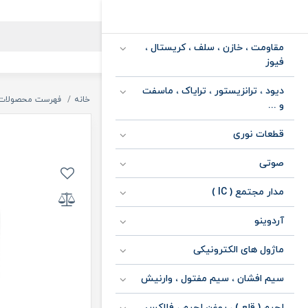
مقاومت ، خازن ، سلف ، کریستال ،
فیوز
دیود ، ترانزیستور ، ترایاک ، ماسفت
خانه
فهرست محصولات
و ...
قطعات نوری
صوتی
مدار مجتمع ( IC )
آردوینو
ماژول های الکترونیکی
سیم افشان ، سیم مفتول ، وارنیش
لحیم ( قلع ) ، روغن لحیم ، فلاکس