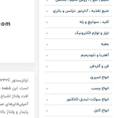
منبع تغذیه ، آداپتور ،ترانس و باتری
کلید ، سوئیچ و رله
ابزار و لوازم الکترونیک
جعبه
آهنربا و نئودیمیم
فن و گاردفن
انواع اسپری
انواع چسب
انواع سوکت-تبدیل-کانکتور
آمپلی‌فایرهای صو
انواع کابل
پایدار و ولتاژ بالا 