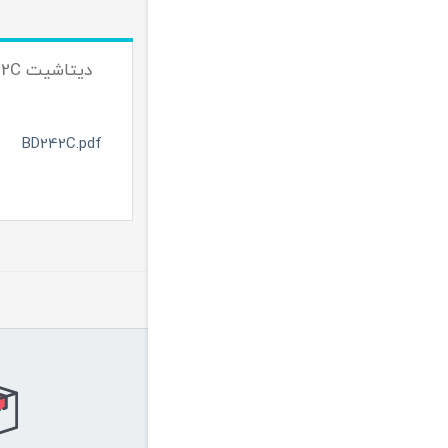
دیتاشیت BD242C
BD242C.pdf