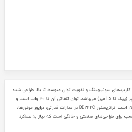
نزیستور قدرتی NPN سیلیکونی با پکیج TO-220 است که برای کاربردهای سوئیچینگ و تقویت توان متوسط تا بالا طراحی شده
است. این قطعه دارای حداکثر ولتاژ کلکتور به امیتر 100 ولت و جریان خروجی مداوم 3 آمپر (پیک تا 5 آمپر) می‌باشد. توان تلفاتی آن تا 40 وات است و
افت ولتاژ اشباع در جریان 3 آمپر حدود 1.2 ولت می‌باشد. بهره جریان یا hFE آن حداقل 25 است. ترانزیستور BD242C در مدارات قدرتی، درایور موتورها،
اسب برای طراحی‌های صنعتی و خانگی است که نیاز به عملکرد