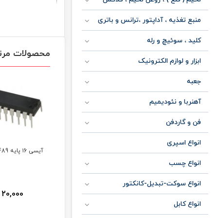
منبع تغذیه ، آداپتور ،ترانس و باتری
کلید ، سوئیچ و رله
محصولات مرت
ابزار و لوازم الکترونیک
جعبه
آهنربا و نئودیمیم
فن و گاردفن
انواع اسپری
آیسی ۱6 پایه 74151
آیسی ۱6 پایه 7489
آیسی ۱۴ پایه 74128
انواع چسب
انواع سوکت-تبدیل-کانکتور
20,000
20,000
20,000
ن
تومان
تومان
انواع کابل