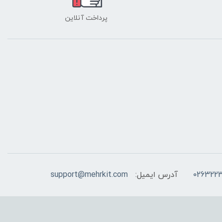
پرداخت آنلاین
026322
آدرس ایمیل:
support@mehrkit.com