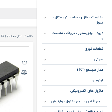
مقاومت ، خازن ، سلف ، کریستال ،
فیوز
دیود ، ترانزیستور ، ترایاک ، ماسفت
خانه
مدار مجتمع ( IC )
و ...
قطعات نوری
صوتی
مدار مجتمع ( IC )
آردوینو
ماژول های الکترونیکی
سیم افشان ، سیم مفتول ، وارنیش
لحیم ( قلع ) ، روغن لحیم ، فلاکس