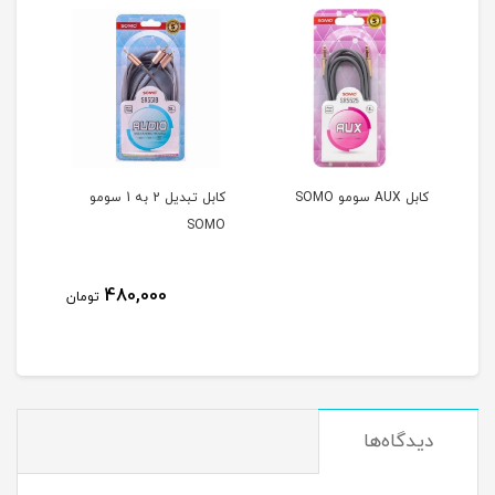
کابل AUX سومو SOMO
کابل تبدیل 2 به 1 سومو
کابل ت
SOMO
480,000
تومان
دیدگاه‌ها