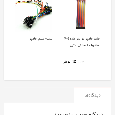
فلت جامپر دو سر ماده (40
بسته سیم جامپر
برد 
عددی) 20 سانتی متری
830 سوراخ B-102
95,000
مان
تومان
دیدگاه‌ها
دیدگاه خود را بنویسید