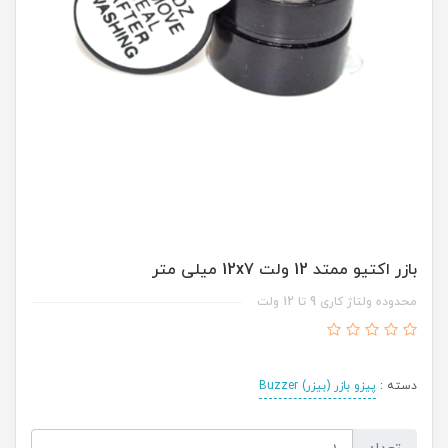
بازر اکتیو ممتد 12 ولت 12x7 میلی متر
محدوده ولتاژ کاری 9 تا 12 ولت
دسته :
پیزو بازر (بیزر) Buzzer