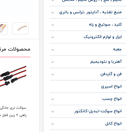
منبع تغذیه ، آداپتور ،ترانس و باتری
کلید ، سوئیچ و رله
ابزار و لوازم الکترونیک
محصولات مرت
جعبه
آهنربا و نئودیمیم
فن و گاردفن
انواع اسپری
انواع چسب
سوکت نری مادگی بین
سوکت نری مادگی بین
سوکت نری رو بر
انواع سوکت-تبدیل-کانکتور
راهی 3 پین قفل دار
راهی 2 پین قفل دار
اچ 10 پین رایت
انواع کابل