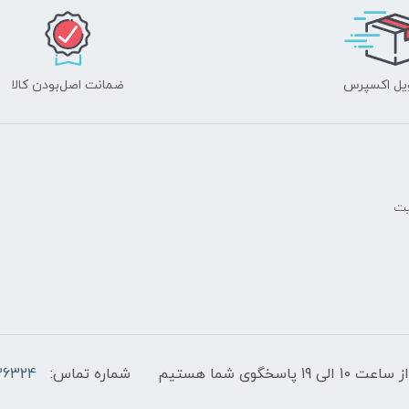
یل اکسپرس
ضمانت اصل‌بودن کالا
یت
پاسخگوی شما هستیم
شماره تماس:
36324