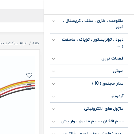
مقاومت ، خازن ، سلف ، کریستال ،
فیوز
دیود ، ترانزیستور ، ترایاک ، ماسفت
خانه
انواع سوکت-تبدیل
و ...
قطعات نوری
صوتی
مدار مجتمع ( IC )
آردوینو
ماژول های الکترونیکی
سیم افشان ، سیم مفتول ، وارنیش
لحیم ( قلع ) ، روغن لحیم ، فلاکس