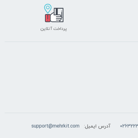
پرداخت آنلاین
026322
آدرس ایمیل:
support@mehrkit.com