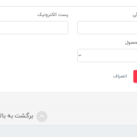
گی
پست الکترونیک
محصول
انصراف
برگشت به بالا