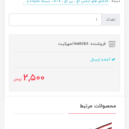
دسته :
کانکتور های ایکس اچ ، پی اچ ، ATX ، سینما خانواده و ...
تعداد
فروشنده: mehrkit/مهرکیت
آماده ارسال
2,500
تومان
محصولات مرتبط