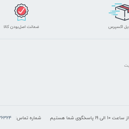
یل اکسپرس
ضمانت اصل‌بودن کالا
یت
پاسخگوی شما هستیم
شماره تماس:
36324