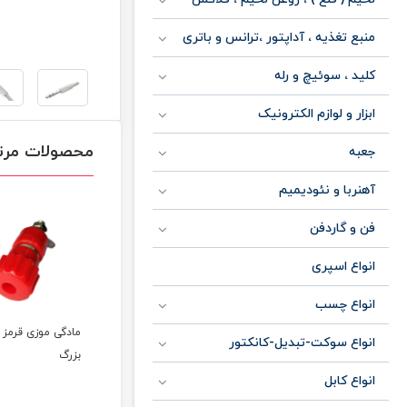
منبع تغذیه ، آداپتور ،ترانس و باتری
کلید ، سوئیچ و رله
ابزار و لوازم الکترونیک
محصولات مرت
جعبه
آهنربا و نئودیمیم
فن و گاردفن
انواع اسپری
انواع چسب
کانکتور مینی دین 8
مادگی موزی مشکی
مادگی موزی قرمز 
انواع سوکت-تبدیل-کانکتور
پین آمپلی فایر
سایز بزرگ
بزرگ
انواع کابل