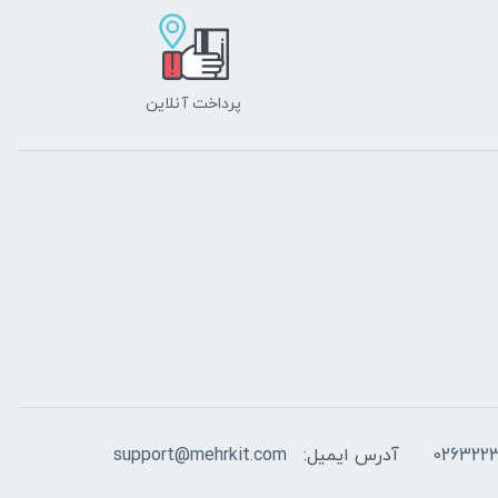
پرداخت آنلاین
026322
آدرس ایمیل:
support@mehrkit.com