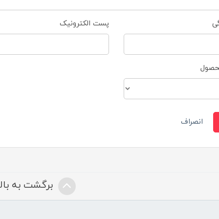
گی
پست الکترونیک
محصول
انصراف
برگشت به بالا