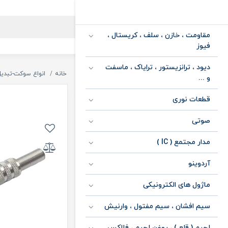
مقاومت ، خازن ، سلف ، کریستال ،
فیوز
دیود ، ترانزیستور ، ترایاک ، ماسفت
خانه
انواع سوکت-تبدیل
و ...
قطعات نوری
صوتی
مدار مجتمع ( IC )
آردوینو
ماژول های الکترونیکی
سیم افشان ، سیم مفتول ، وارنیش
لحیم ( قلع ) ، روغن لحیم ، فلاکس