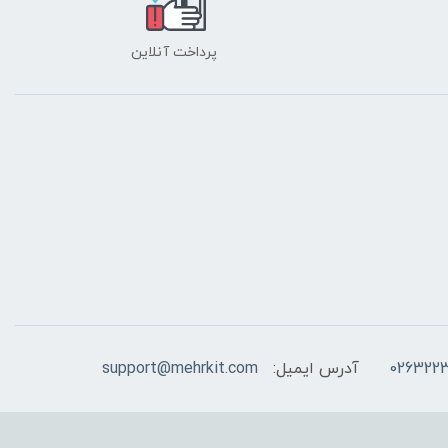
پرداخت آنلاین
026322
آدرس ایمیل:
support@mehrkit.com