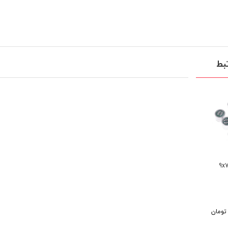
بط
یکروفون خازنی 9x7
تومان