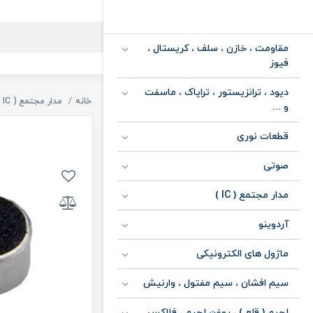
مقاومت ، خازن ، سلف ، کریستال ،
فیوز
دیود ، ترانزیستور ، ترایاک ، ماسفت
خانه
مدار مجتمع ( IC )
و ...
قطعات نوری
صوتی
مدار مجتمع ( IC )
آردوینو
ماژول های الکترونیکی
سیم افشان ، سیم مفتول ، وارنیش
لحیم ( قلع ) ، روغن لحیم ، فلاکس