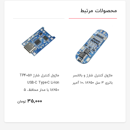
محصولات مرتبط
ژول کنترل شارژ و بالانسر
ماژول کنترل شارژ TP4056
 سل ۱۸۶۵۰ ،۱۰ آمپر
USB-C Type-C Li-Ion
-C Type-C Li-Ion
18650 با مدار محافظ، 5
ولت 1 آمپر (تایپ سی )
ولت 1 آمپر (می
,000
35,000
تومان
بی )