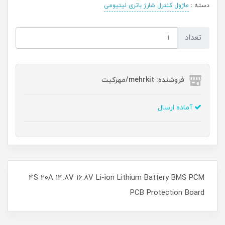
دسته :
ماژول کنترل شارژ باتری لیتیومی
تعداد
فروشنده: mehrkit/مهرکیت
آماده ارسال
4S 20A 14.8V 16.8V Li-ion Lithium Battery BMS PCM
PCB Protection Board