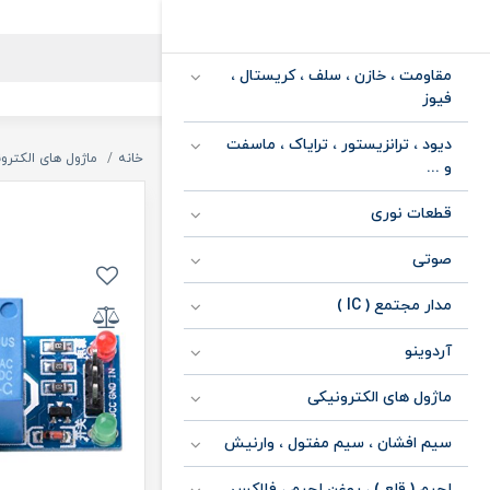
مقاومت ، خازن ، سلف ، کریستال ،
فیوز
دیود ، ترانزیستور ، ترایاک ، ماسفت
خانه
ماژول های الکترو
و ...
قطعات نوری
صوتی
مدار مجتمع ( IC )
آردوینو
ماژول های الکترونیکی
سیم افشان ، سیم مفتول ، وارنیش
لحیم ( قلع ) ، روغن لحیم ، فلاکس