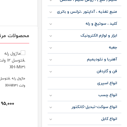
منبع تغذیه ، آداپتور ،ترانس و باتری
کلید ، سوئیچ و رله
محصولات مرت
ابزار و لوازم الکترونیک
جعبه
آهنربا و نئودیمیم
فن و گاردفن
ماژول رله ,فتوسل ۱۲
انواع اسپری
ولت XH-M131
ژول تشخیص سطح
ماژول رله 8 کانال
انواع چسب
95,000
تومان
انواع سوکت-تبدیل-کانکتور
325,000
45,000
تومان
تومان
انواع کابل