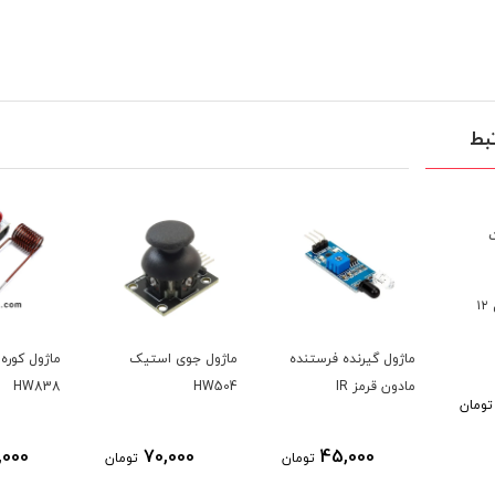
بط
ماژول گیرنده فرستنده
ماژول جوی استیک
ماژول کوره القایی
مادون قرمز IR
HW504
HW838
380,000
70,000
45,000
تومان
تومان
تو