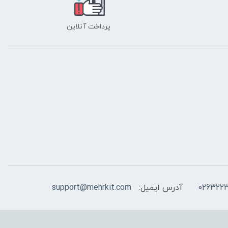
پرداخت آنلاین
026322
آدرس ایمیل:
support@mehrkit.com