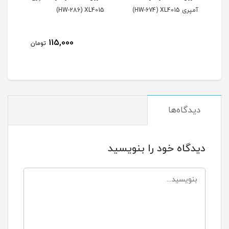
آمپری HW-674) XL4015)
HW-286) XL4015)
115,000
مان
تومان
دیدگاه‌ها
دیدگاه خود را بنویسید