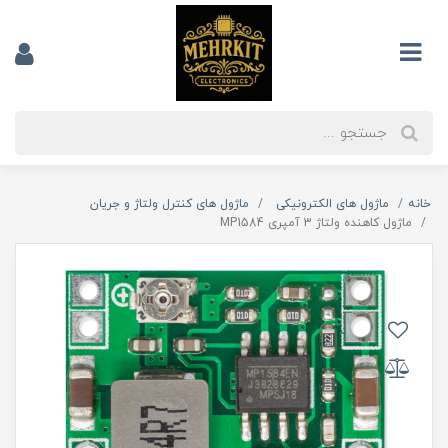
خانه
ماژول های الکترونیکی
ماژول های کنترل ولتاژ و جریان
ماژول کاهنده ولتاژ 3 آمپری MP1584