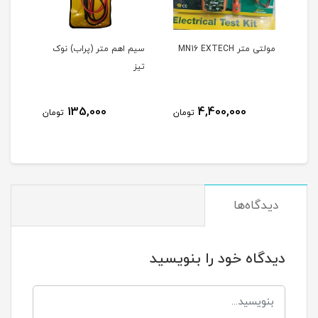
مولتی متر MN16 EXTECH
سیم اهم متر (پراب) نوک
مولت
تیز
266
135,000
4,400,000
مان
تومان
تومان
دیدگاه‌ها
دیدگاه خود را بنویسید