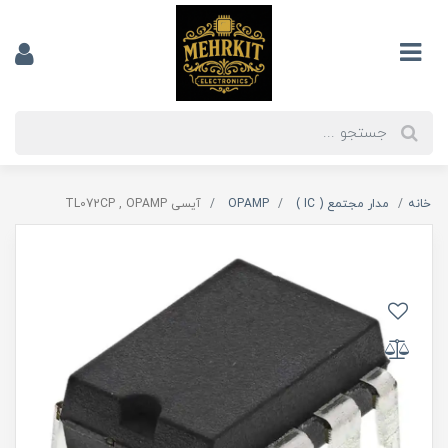
خانه
مدار مجتمع ( IC )
OPAMP
آیسی TL072CP , OPAMP