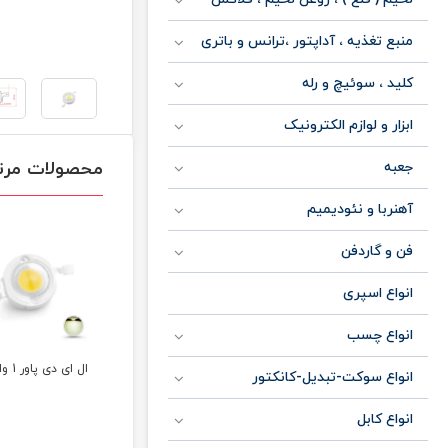
منبع تغذیه ، آداپتور ،ترانس و باتری
کلید ، سوئیچ و رله
ابزار و لوازم الکترونیک
محصولات مرت
جعبه
آهنربا و نئودیمیم
فن و گاردفن
انواع اسپری
انواع چسب
هیت سینک ال ای دی
ال ای دی پاور 1 وات زرد
انواع سوکت-تبدیل-کانکتور
پاور
انواع کابل