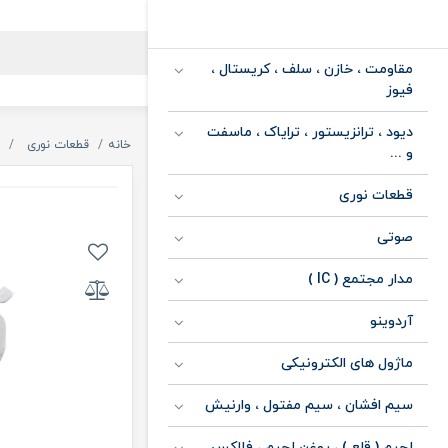
مقاومت ، خازن ، سلف ، کریستال ،
فیوز
دیود ، ترانزیستور ، ترایاک ، ماسفت
خانه
قطعات نوری
و ...
قطعات نوری
صوتی
مدار مجتمع ( IC )
آردوینو
ماژول های الکترونیکی
سیم افشان ، سیم مفتول ، وارنیش
لحیم ( قلع ) ، روغن لحیم ، فلاکس