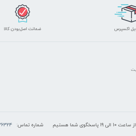
یل اکسپرس
ضمانت اصل‌بودن کالا
یت
پاسخگوی شما هستیم
شماره تماس:
36324