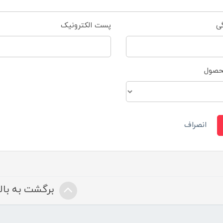
گی
پست الکترونیک
محصول
انصراف
برگشت به بالا