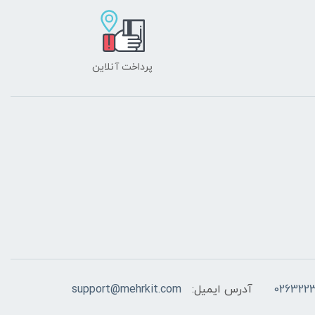
پرداخت آنلاین
026322
آدرس ایمیل:
support@mehrkit.com