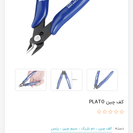
کف چین PLATO
دسته :
کف چین ، دم باریک ، سیم چین ، پنس