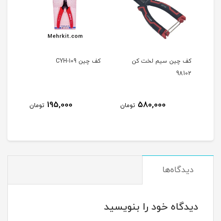
ن سیم لخت کن
کف چین CYH-109
پنس سر کج
60,000
195,000
580,000
تومان
تومان
ت
دیدگاه‌ها
دیدگاه خود را بنویسید