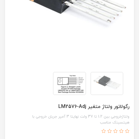
رگولاتور ولتاژ متغیر LM2576-Adj
ولتاژ‌خروجی بین 1.2 تا 37 ولت نهایتا 3 آمپر جریان خروجی با
هیتسینک مناسب