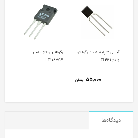
ه شانت رگولاتور
رگولاتور ولتاژ متغیر
آیسی رگولاتور ولتاژ متغیر
LM723
LT1083CP
35,000
55,
تومان
تومان
دیدگاه‌ها