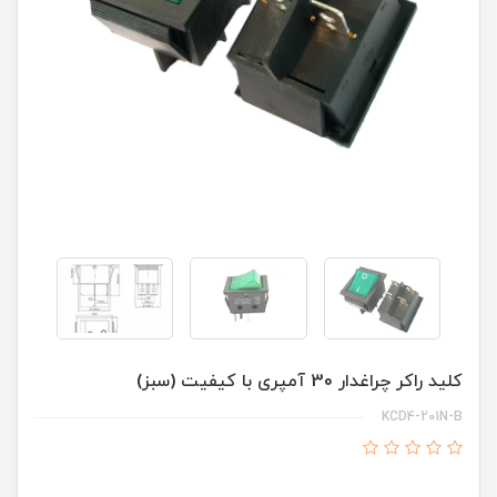
کلید راکر چراغدار 30 آمپری با کیفیت (سبز)
KCD4-201N-B