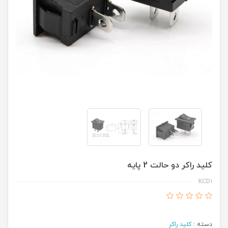
کلید راکر دو حالت 2 پایه
KCD1
دسته :
کلید راکر