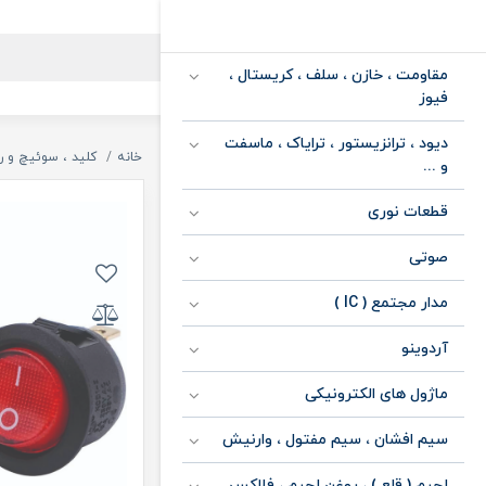
مقاومت ، خازن ، سلف ، کریستال ،
فیوز
دیود ، ترانزیستور ، ترایاک ، ماسفت
خانه
کلید ، سوئیچ و ر
و ...
قطعات نوری
صوتی
مدار مجتمع ( IC )
آردوینو
ماژول های الکترونیکی
سیم افشان ، سیم مفتول ، وارنیش
لحیم ( قلع ) ، روغن لحیم ، فلاکس