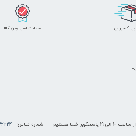
یل اکسپرس
ضمانت اصل‌بودن کالا
یت
پاسخگوی شما هستیم
شماره تماس:
36324