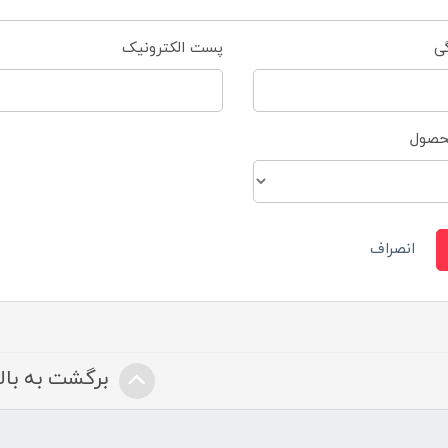
گی
پست الکترونیک
محصول
انصراف
برگشت به بالا