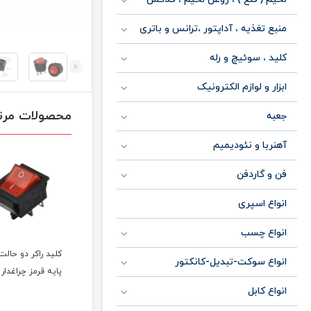
منبع تغذیه ، آداپتور ،ترانس و باتری
کلید ، سوئیچ و رله
ابزار و لوازم الکترونیک
محصولات مرت
جعبه
آهنربا و نئودیمیم
فن و گاردفن
انواع اسپری
انواع چسب
کلید راکر سه حالت 3
کلید راکر دو حالت بین
کلید راکر دو حالت 4
انواع سوکت-تبدیل-کانکتور
راهی سفید
پایه قرمز چراغدار
پایه سشوا
انواع کابل