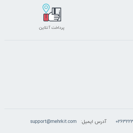
پرداخت آنلاین
026322
آدرس ایمیل:
support@mehrkit.com