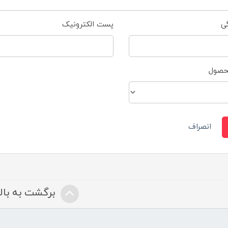
گی
پست الکترونیک
محصول
انصراف
برگشت به بالا