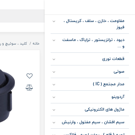
مقاومت ، خازن ، سلف ، کریستال ،
فیوز
دیود ، ترانزیستور ، ترایاک ، ماسفت
خانه
کلید ، سوئیچ و ر
و ...
قطعات نوری
صوتی
مدار مجتمع ( IC )
آردوینو
ماژول های الکترونیکی
سیم افشان ، سیم مفتول ، وارنیش
لحیم ( قلع ) ، روغن لحیم ، فلاکس