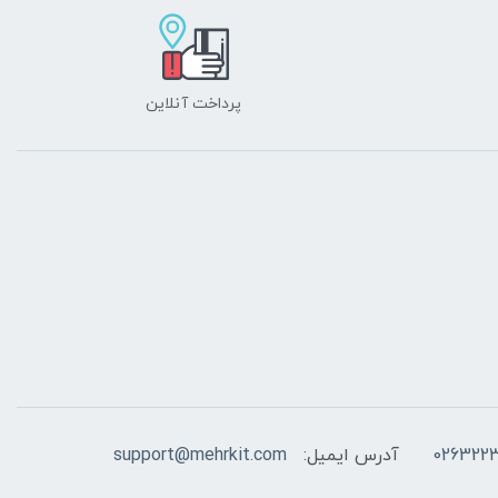
پرداخت آنلاین
026322
آدرس ایمیل:
support@mehrkit.com