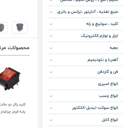
منبع تغذیه ، آداپتور ،ترانس و باتری
کلید ، سوئیچ و رله
ابزار و لوازم الکترونیک
محصولات مرت
جعبه
آهنربا و نئودیمیم
فن و گاردفن
انواع اسپری
انواع چسب
کلید راکر سه حالت 3
کلید راکر دو حالت بین
انواع سوکت-تبدیل-کانکتور
پایه گرد بیضی
راهی سفید
پایه قرمز چراغدار
انواع کابل