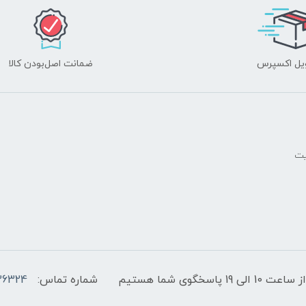
یل اکسپرس
ضمانت اصل‌بودن کالا
یت
پاسخگوی شما هستیم
شماره تماس:
36324