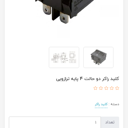
کلید راکر دو حالت 4 پایه ترازویی
دسته :
کلید راکر
تعداد