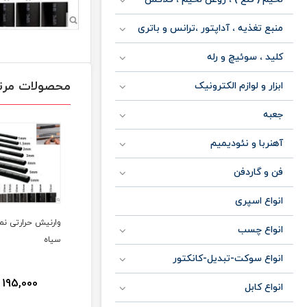
منبع تغذیه ، آداپتور ،ترانس و باتری
کلید ، سوئیچ و رله
محصولات مرت
ابزار و لوازم الکترونیک
جعبه
آهنربا و نئودیمیم
فن و گاردفن
انواع اسپری
وارنیش حرارتی نمره 50
وارنیش حرارتی نمره 40
وارنیش حرارتی نمره 35
انواع چسب
سیاه
سیاه
سیاه
انواع سوکت-تبدیل-کانکتور
,000
195,000
225,000
ومان
تومان
تومان
انواع کابل