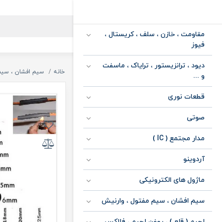
مقاومت ، خازن ، سلف ، کریستال ،
فیوز
دیود ، ترانزیستور ، ترایاک ، ماسفت
خانه
سیم افشان ، سیم
و ...
قطعات نوری
صوتی
مدار مجتمع ( IC )
آردوینو
ماژول های الکترونیکی
سیم افشان ، سیم مفتول ، وارنیش
لحیم ( قلع ) ، روغن لحیم ، فلاکس