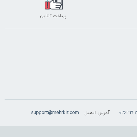
پرداخت آنلاین
026322
آدرس ایمیل:
support@mehrkit.com