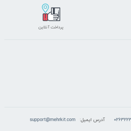
پرداخت آنلاین
026322
آدرس ایمیل:
support@mehrkit.com