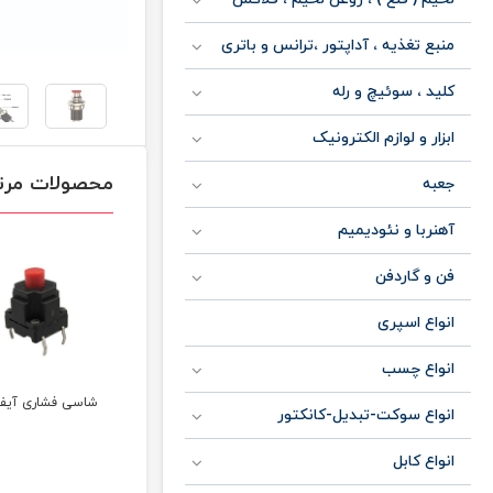
منبع تغذیه ، آداپتور ،ترانس و باتری
کلید ، سوئیچ و رله
ابزار و لوازم الکترونیک
محصولات مرت
جعبه
آهنربا و نئودیمیم
فن و گاردفن
انواع اسپری
انواع چسب
ستارتی
شاسی استارتی دو
شاسی فشاری آیفونی
شاسی فشاری 
انواع سوکت-تبدیل-کانکتور
حالته ژاپنی باکالیتی 16
آمپری
انواع کابل