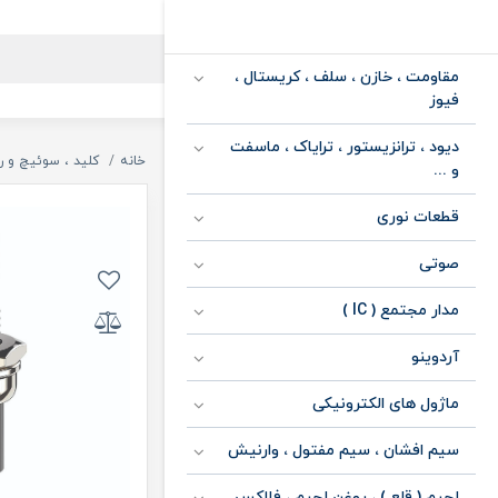
مقاومت ، خازن ، سلف ، کریستال ،
فیوز
دیود ، ترانزیستور ، ترایاک ، ماسفت
خانه
کلید ، سوئیچ و ر
و ...
قطعات نوری
صوتی
مدار مجتمع ( IC )
آردوینو
ماژول های الکترونیکی
سیم افشان ، سیم مفتول ، وارنیش
لحیم ( قلع ) ، روغن لحیم ، فلاکس