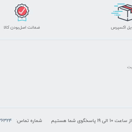
یل اکسپرس
ضمانت اصل‌بودن کالا
یت
پاسخگوی شما هستیم
شماره تماس:
36324