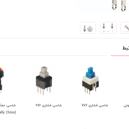
بط
7x7
شاسی فشاری 6x6
شاسی معکوس
شاسی 12 پایه
(Normally Close)