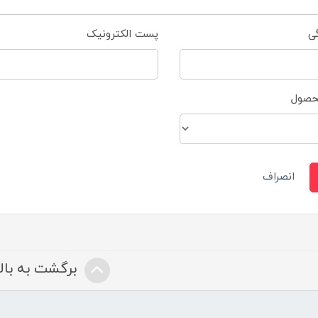
گی
پست الکترونیک
محصول
انصراف
برگشت به بالا