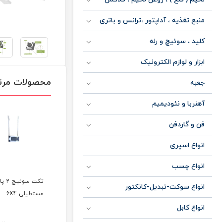
منبع تغذیه ، آداپتور ،ترانس و باتری
کلید ، سوئیچ و رله
ابزار و لوازم الکترونیک
محصولات مرت
جعبه
آهنربا و نئودیمیم
فن و گاردفن
انواع اسپری
انواع چسب
تکت سوئی
انواع سوکت-تبدیل-کانکتور
مستطیلی 6X4
انواع کابل