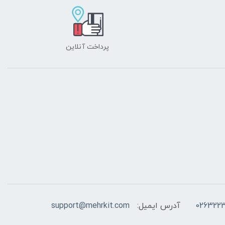
پرداخت آنلاین
026322
آدرس ایمیل:
support@mehrkit.com