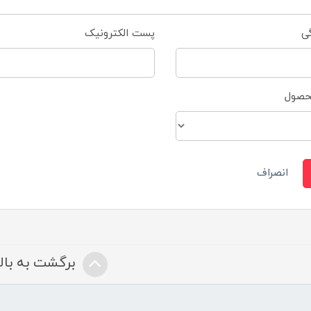
گی
پست الکترونیک
محصول
انصراف
برگشت به بالا