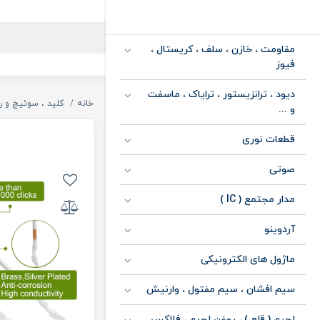
مقاومت ، خازن ، سلف ، کریستال ،
فیوز
دیود ، ترانزیستور ، ترایاک ، ماسفت
خانه
کلید ، سوئیچ و ر
و ...
قطعات نوری
صوتی
مدار مجتمع ( IC )
آردوینو
ماژول های الکترونیکی
سیم افشان ، سیم مفتول ، وارنیش
لحیم ( قلع ) ، روغن لحیم ، فلاکس