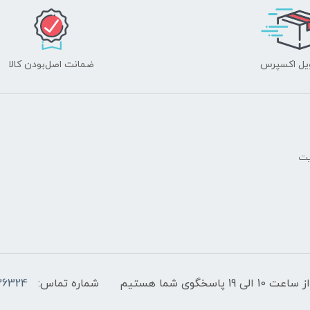
یل اکسپرس
ضمانت اصل‌بودن کالا
یت
پاسخگوی شما هستیم
شماره تماس:
36324