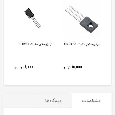
ترانزیستور مثبت 2SB649A
ترانزیستور مثبت 2SB647
ترانز
6,000
10,000
تومان
تومان
مشخصات
دیدگاه‌ها