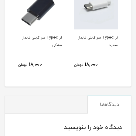
T سر کابلی قابدار
نر Type-c سر کابلی قابدار
نر Micro USB سر کابلی
مشکی
قابدار سفید
10,000
18,000
18,0
تومان
تومان
تومان
دیدگاه‌ها
دیدگاه خود را بنویسید