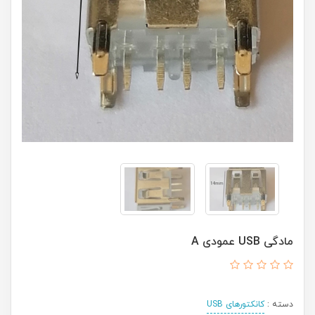
مادگی USB عمودی A
دسته :
کانکتورهای USB