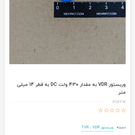
وریستور VDR به مقدار 430 ولت DC به قطر 14 میلی
متر
14D431K
دسته :
وریستور TVR ، VDR