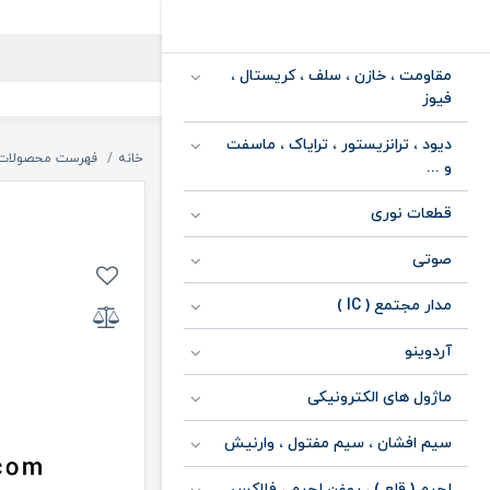
مقاومت ، خازن ، سلف ، کریستال ،
فیوز
دیود ، ترانزیستور ، ترایاک ، ماسفت
خانه
فهرست محصولات
و ...
قطعات نوری
صوتی
مدار مجتمع ( IC )
آردوینو
ماژول های الکترونیکی
سیم افشان ، سیم مفتول ، وارنیش
لحیم ( قلع ) ، روغن لحیم ، فلاکس