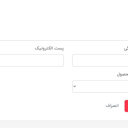
گی
پست الکترونیک
محصول
انصراف