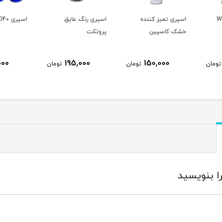
 WOLF
اسپری تمیز کننده
اسپری رنگ عایق
اسپری WD40
خشک کاسپین
پروتکت
000
195,000
150,000
تومان
تومان
تومان
ا بنویسید