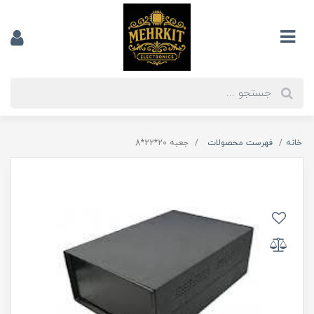
خانه
فهرست محصولات
جعبه 20*22*8