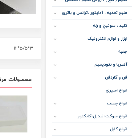
منبع تغذیه ، آداپتور ،ترانس و باتری
کلید ، سوئیچ و رله
ابزار و لوازم الکترونیک
3*5/5*12
جعبه
آهنربا و نئودیمیم
فن و گاردفن
محصولات مرت
انواع اسپری
انواع چسب
انواع سوکت-تبدیل-کانکتور
انواع کابل