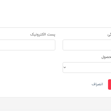
گی
پست الکترونیک
محصول
انصراف