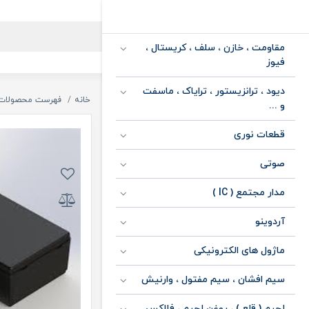
مقاومت ، خازن ، سلف ، کریستال ،
فیوز
دیود ، ترانزیستور ، ترایاک ، ماسفت
خانه
فهرست محصولات
و ...
قطعات نوری
صوتی
مدار مجتمع ( IC )
آردوینو
ماژول های الکترونیکی
سیم افشان ، سیم مفتول ، وارنیش
لحیم ( قلع ) ، روغن لحیم ، فلاکس