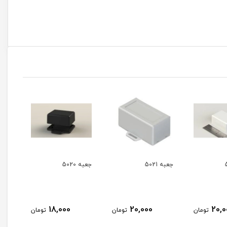
جعبه 5020
جعبه 6010
جع
45,000
18,000
20,000
تومان
تومان
تومان