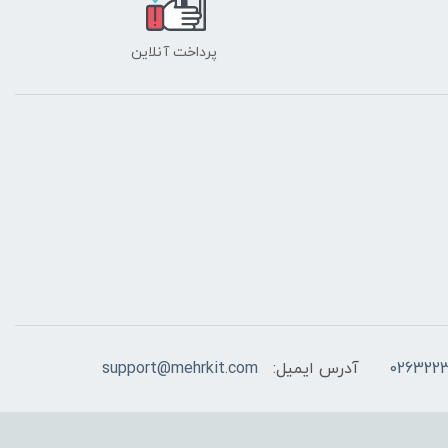
پرداخت آنلاین
026322
آدرس ایمیل:
support@mehrkit.com