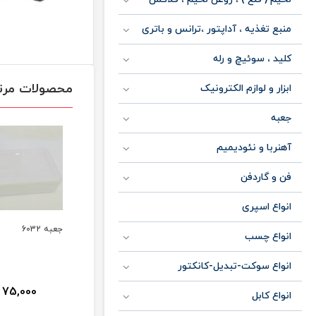
منبع تغذیه ، آداپتور ،ترانس و باتری
کلید ، سوئیچ و رله
محصولات مرت
ابزار و لوازم الکترونیک
جعبه
آهنربا و نئودیمیم
فن و گاردفن
انواع اسپری
جعبه 6002
جعبه 6032
جعبه 6022
انواع چسب
انواع سوکت-تبدیل-کانکتور
0,000
75,000
25,000
ان
تومان
تومان
انواع کابل