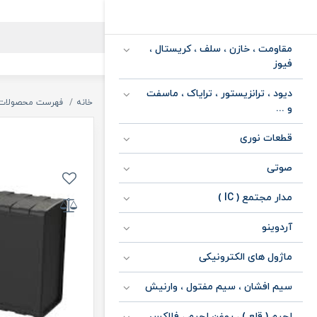
مقاومت ، خازن ، سلف ، کریستال ،
فیوز
دیود ، ترانزیستور ، ترایاک ، ماسفت
خانه
فهرست محصولات
و ...
قطعات نوری
صوتی
مدار مجتمع ( IC )
آردوینو
ماژول های الکترونیکی
سیم افشان ، سیم مفتول ، وارنیش
لحیم ( قلع ) ، روغن لحیم ، فلاکس