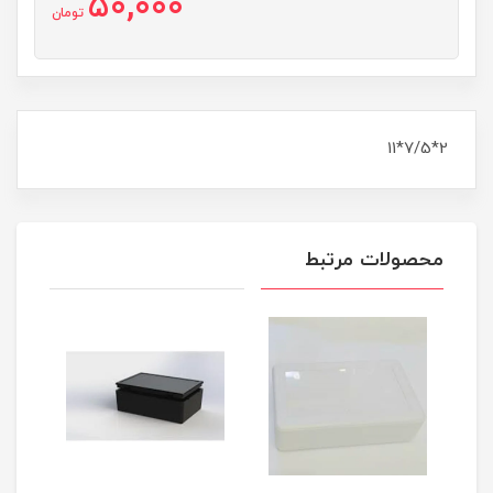
50,000
تومان
2*7/5*11
محصولات مرتبط