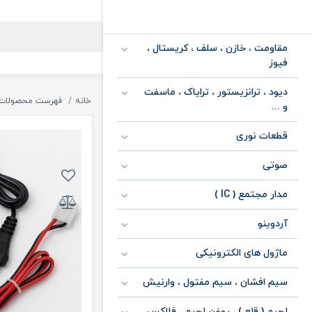
مقاومت ، خازن ، سلف ، کریستال ،
فیوز
دیود ، ترانزیستور ، ترایاک ، ماسفت
خانه
فهرست محصولات
و ...
قطعات نوری
صوتی
مدار مجتمع ( IC )
آردوینو
ماژول های الکترونیکی
سیم افشان ، سیم مفتول ، وارنیش
لحیم ( قلع ) ، روغن لحیم ، فلاکس