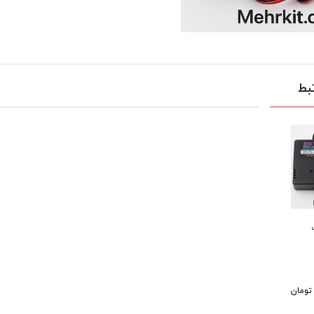
بط
تومان