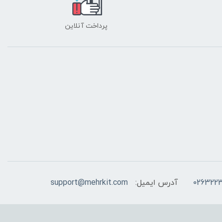
پرداخت آنلاین
026322
آدرس ایمیل:
support@mehrkit.com