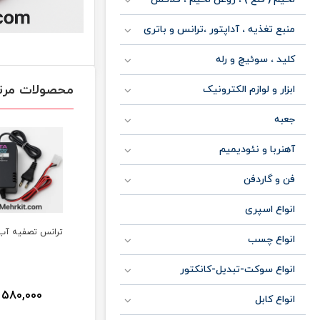
منبع تغذیه ، آداپتور ،ترانس و باتری
کلید ، سوئیچ و رله
محصولات مرت
ابزار و لوازم الکترونیک
جعبه
آهنربا و نئودیمیم
فن و گاردفن
انواع اسپری
ترانس تصفیه آب
انواع چسب
انواع سوکت-تبدیل-کانکتور
580,000
انواع کابل