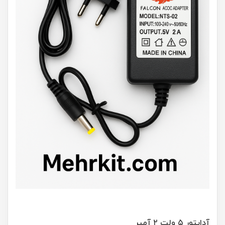
آداپتور ۵ ولت ۲ آمپر