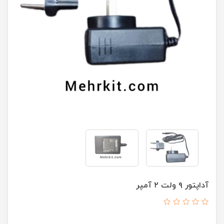
آداپتور ۹ ولت ۲ آمپر