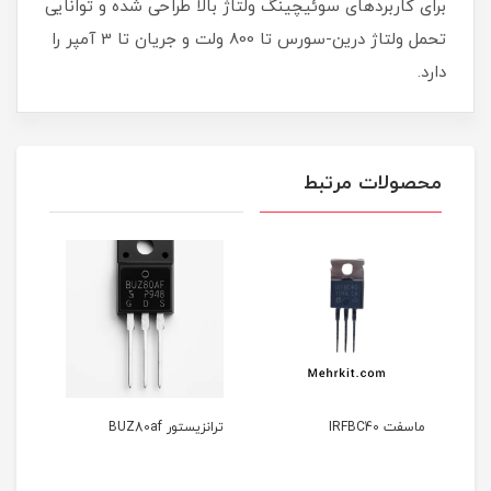
برای کاربردهای سوئیچینگ ولتاژ بالا طراحی شده و توانایی
تحمل ولتاژ درین-سورس تا 800 ولت و جریان تا 3 آمپر را
دارد.
محصولات مرتبط
فت IRFBC40
ترانزیستور BUZ80af
ماسفت 0N60C N
CHANNEL