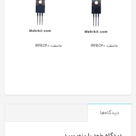
ماسفت IRFBC40
ترانزیستور BUZ80af
دیدگاه‌ها
دیدگاه خود را بنویسید