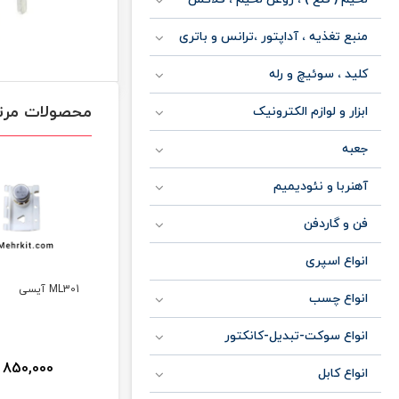
منبع تغذیه ، آداپتور ،ترانس و باتری
کلید ، سوئیچ و رله
محصولات مرت
ابزار و لوازم الکترونیک
جعبه
آهنربا و نئودیمیم
فن و گاردفن
انواع اسپری
یسی
Lm741ch آیسی
ML301 آیسی
انواع چسب
انواع سوکت-تبدیل-کانکتور
850,000
600,000
1,150,0
تومان
تومان
تومان
انواع کابل