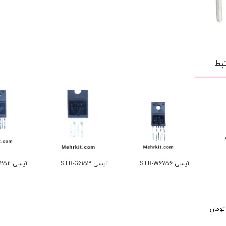
بط
آیسی STR-W6756
آیسی STR-G6153
آیسی STR W6252