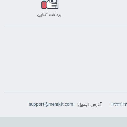
پرداخت آنلاین
026322
آدرس ایمیل:
support@mehrkit.com