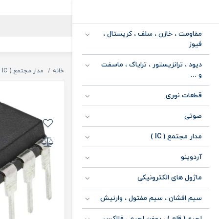
مقاومت ، خازن ، سلف ، کریستال ،
فیوز
دیود ، ترانزیستور ، ترایاک ، ماسفت
خانه
مدار مجتمع ( IC )
و ...
قطعات نوری
صوتی
مدار مجتمع ( IC )
آردوینو
ماژول های الکترونیکی
سیم افشان ، سیم مفتول ، وارنیش
لحیم ( قلع ) ، روغن لحیم ، فلاکس