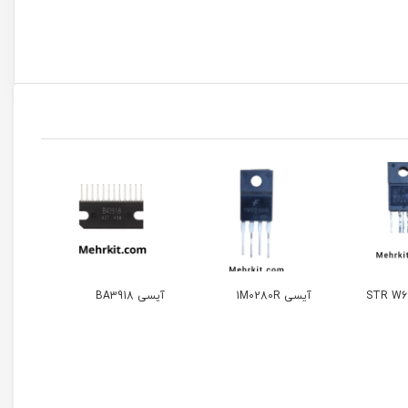
آیسی 1M0280R
آیسی BA3918
آی سی TNY255P